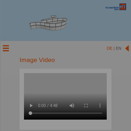
DE |
EN
Image Video