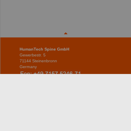
HumanTech Spine GmbH
Gewerbestr. 5
71144 Steinenbronn
Germany
info(at)humantech-spine(dot)de
Startseite
Produkte
ZERVIKAL
Über uns
THORAKOLUMBAL