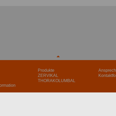
Produkte
Ansprech
ZERVIKAL
Kontaktfo
THORAKOLUMBAL
formation
emap
Impressum
AGB
Datenschutz
©HumanTec