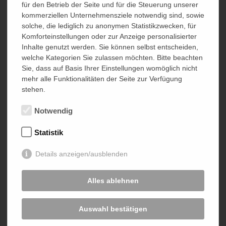
für den Betrieb der Seite und für die Steuerung unserer
kommerziellen Unternehmensziele notwendig sind, sowie
Anwender-Information
solche, die lediglich zu anonymen Statistikzwecken, für
Komforteinstellungen oder zur Anzeige personalisierter
Inhalte genutzt werden. Sie können selbst entscheiden,
Dieser Bereich ist ausschließlich Ärzten, Fachpersonal von
welche Kategorien Sie zulassen möchten. Bitte beachten
Krankenhäusern und legitimierten Personen aus Fachkreisen
Sie, dass auf Basis Ihrer Einstellungen womöglich nicht
vorbehalten.
mehr alle Funktionalitäten der Seite zur Verfügung
stehen.
Ich bestätige, dass ich zu diesem Personenkreis gehöre.
Notwendig
Ich gehöre diesem Kreis nicht an.
Statistik
Details anzeigen/ausblenden
Alles ablehnen
Auswahl bestätigen