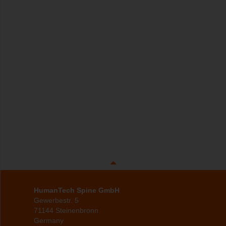
HumanTech Spine GmbH
Gewerbestr. 5
71144 Steinenbronn
Germany