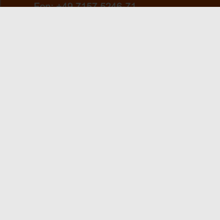
info(at)humantech-spine(dot)de
Startseite
Produkte
ZERVIKAL
Über uns
THORAKOLUMBAL
Patienteninformation
Service
Ansprechpartner
Karriere
Kontaktformular