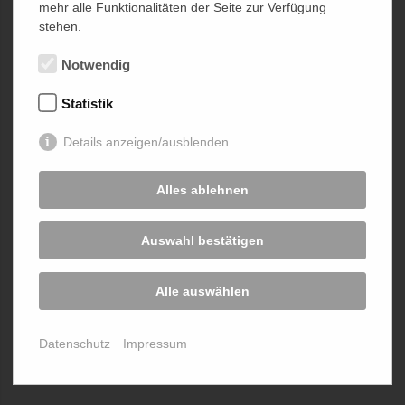
mehr alle Funktionalitäten der Seite zur Verfügung
stehen.
Ich bestätige, dass ich zu diesem Personenkreis gehöre.
Notwendig
Ich gehöre diesem Kreis nicht an.
Statistik
Details anzeigen/ausblenden
Alles ablehnen
Auswahl bestätigen
Alle auswählen
Datenschutz
Impressum