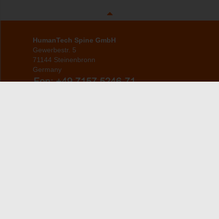
HumanTech Spine GmbH
Gewerbestr. 5
71144 Steinenbronn
Germany
info(at)humantech-spine(dot)de
Startseite
Produkte
ZERVIKAL
Über uns
THORAKOLUMBAL
Patienteninformation
Service
Ansprechpartner
Karriere