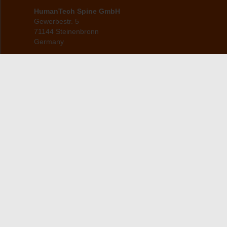
HumanTech Spine GmbH
Gewerbestr. 5
71144 Steinenbronn
Germany
info(at)humantech-spine(dot)de
Startseite
Produkte
ZERVIKAL
Über uns
THORAKOLUMBAL
Patienteninformation
Service
Ansprechpartner
Karriere
Kontaktformular