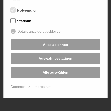
Ich bestätige, dass ich zu diesem Personenkreis gehöre.
Notwendig
Ich gehöre diesem Kreis nicht an.
Statistik
Details anzeigen/ausblenden
Alles ablehnen
Auswahl bestätigen
Alle auswählen
Datenschutz
Impressum