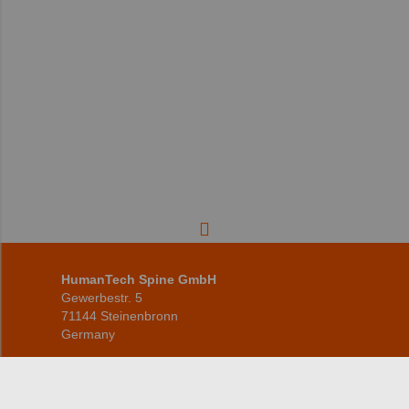
HumanTech Spine GmbH
Gewerbestr. 5
71144 Steinenbronn
Germany
info(at)humantech-spine(dot)de